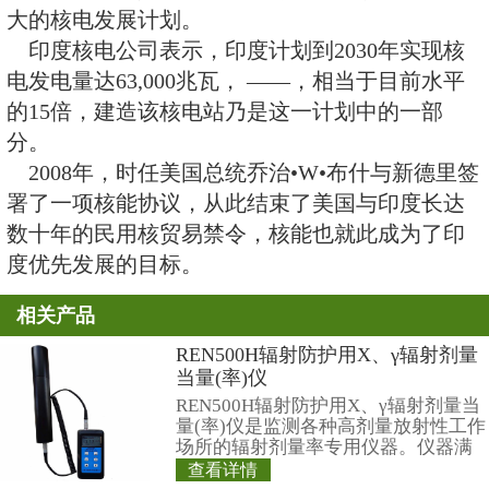
2030年核电发电量达到63,000兆
水平的15倍。
反对者称，该电站位于地震敏感
日本福岛核事故一样的灾难，那将
区成千上万人丧生。
该电厂附近的大部分人口是渔民
该电厂会影响海洋生物。
绿色和平组织的反核活动家卡鲁纳
新社记者说，“已建成的反应堆还
决。法院在批准启动核电站前必须
都已妥善处理”。
“哪怕只出一点点差错，就足以影