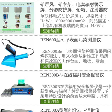
人。”
该电厂也一直是地方政府和中央
源，但总理曼莫汉•辛格支持该项
大的核电发展计划。
印度核电公司表示，印度计划到20
电发电量达63,000兆瓦， ——，
的15倍，建造该核电站乃是这一计
分。
2008年，时任美国总统乔治•W•
署了一项核能协议，从此结束了美
数十年的民用核贸易禁令，核能也