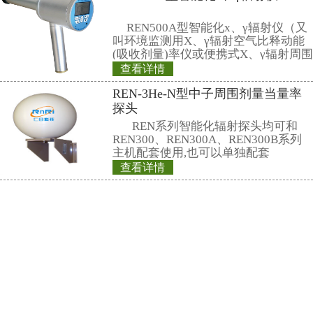
度优先发展的目标。
相关产品
REN500H辐射防
当量(率)仪
REN500H辐射防
量(率)仪是监测各
场所的辐射剂量率
足《环境地表γ辐射
查看详情
中高剂量部分的要
铅屏风、铅衣架、
高能γ射线外，还能
准确的测量，具有
牌、分源防护屏、
性。此外通过配套的Re
护套、报警灯
单联移动式防护屏风
量管理软件可将存
H×W：1800×900 