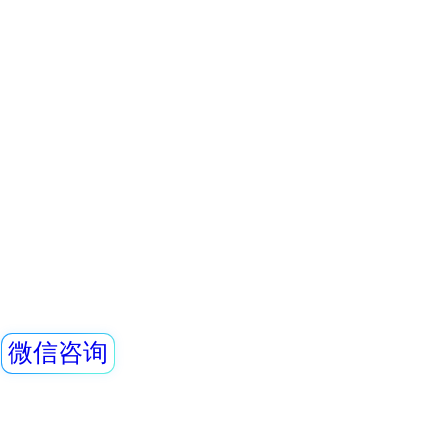
灵敏度高、操作方
查看详情
阈值报警等特点，能
REN500A型智能
剂量率；仪器内置
能，能存储10年的
供强大的RenLoca
REN500A型智能
软件。考虑
叫环境监测用X、γ
(吸收剂量)率仪或便
剂量当量率仪）采
查看详情
体作为探测器，反
REN-3He-N型
宽的剂量率测量范围
高能、低能γ射线外
探头
线进行准
REN系列智能化
REN300、REN300
主机配套使用,也可
RenRiArea辐射
查看详情
具有RS485/RS2