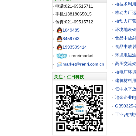
核技术利用放
电话:021-69515711
核动力厂运行安
手机:13818065015
核动力厂营运
传真:021-69515712
环境地表γ辐射
1049485
食品中放射性物
8459743
食品中放射性物
1993509414
环境电磁波卫生标
：renrimarket
高压交流架空送
market@renri.com.cn
核电厂环境辐射
关注：仁日科技
建筑材料用工业
低中水平放射性
冶金企业电离
GB50325
工业γ射线探伤