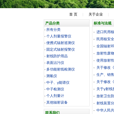
首 页
|
关于企业
|
产品分类
标准与法规
所有分类
进口民用核安
个人剂量报警仪
民用核安全设
便携式辐射巡测仪
全国辐射环境
固定式辐射报警仪
放射性废物安全
射线防护用品
使用放射性同
表面沾污仪
关于修改《放
多功能射线检测仪
生产、销售射
测氡仪
关于修改《放
中子、γ能谱仪
关于γ射线探伤
中子检测仪
个人剂量计
放射卫生防护标
其他辐射设备
射线装置分类办
中华人民共和国
联系我们