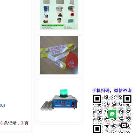
0)
66
条记录，
3
页