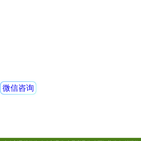
检测场合。该辐射
持式）
柱和一个REN400
REN500E型X、
组成。辐射立柱与
内置高灵敏度盖格
测量χ、γ和硬β辐
量率仪。作为辐射
查看详情
作场所的剂量当量
REN500L型环境
动连续测量和记录16
数据，更换电池时
气比释动能率仪
测数据能永久
REN500L环境监测
释动能率仪采用超
闪烁晶体作为探测器
机内置探测器使得
查看详情
范围。仪器满足《环
率测定规范》中低
该仪器除能测高能、
能对低能X射线进行