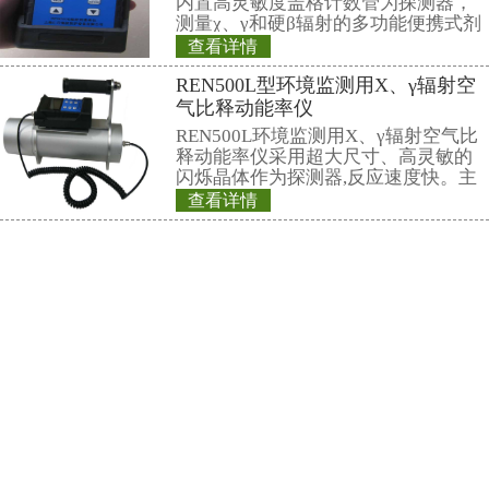
相关产品
REN310型立柱式
REN310型立柱
要用于放射性监测
通过的监测系统，
体探测器作为探测
查看详情
便于携带，灵敏度
REN600型α、β
点，适用与核应急
测场合。该系统主
立柱和远程计算机
REN600Bα、β
置的
烁探测法，用来检
和实验室的工作台
手、衣服、鞋等表面受
查看详情
污染的程度，也可对