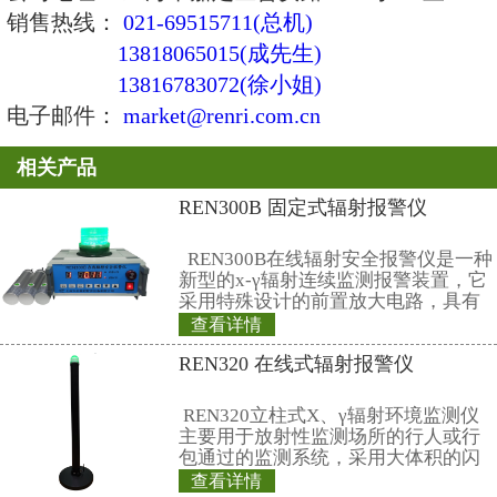
≤±20% 。
6、报警阈值：剂量率超过2.5μSv
量超过25mSv报警,均可自行设置。
7、测量显示：剂量率每秒显示，
每隔10s，15s····90s显示
8、电池报警：电池电压小于1.6V
电池。
9、使用环境：-10℃ ~ +45℃。
10、仪器功耗：≤2mW (仪器采用两
11、外形尺寸：长×宽×厚 = 95mm×
。