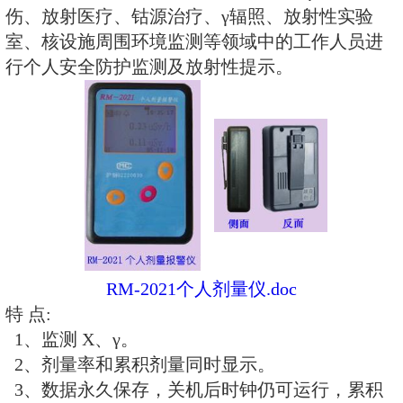
器。主要用于监测
X射线、γ射线
。
所的剂量当量率和累积剂量，更换
历、时间及累积数据能永久保存。
指标符合国家标准和国际标准，广
电站、加速器、同位素应用、工业X
伤、放射医疗、钴源治疗、γ辐照
室、核设施周围环境监测等领域中
行个人安全防护监测及放射性提示