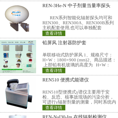
12、重 量：120g（包括二节七
联系仁日科技
公司名称： 上海仁日辐射防护设备
公司地址： 上海市嘉定区曹安路150
销售热线：
021-69515711(总机)
13818065015(成先生)
13816783072(徐小姐)