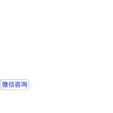
0.5mmPb， 下部
REN510 便携式能
0.5mmpb4、外饰
REN510型便携式
检、反恐、核事故
可进行γ辐射剂量的
置核素库，可以自
查看详情
同位素。仪器为一体
REN-NaI30-Im
NaI(Tl) γ探测器
剂量率。仪器为全
器、成型放大器、
REN系列智能化辐
源、触摸屏、内存
REN300、REN300
主机配套使用,也可
RenRiArea辐射
查看详情
具有RS485/RS2