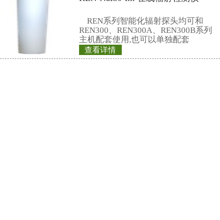
电子邮件：
market@renri.com.cn
相关产品
REN300B 固定
REN300B在线辐
新型的x-γ辐射连
采用特殊设计的前
灵敏度高、操作方
查看详情
阈值报警等特点，能
REN320 在线式
剂量率；仪器内置
能，能存储10年的
供强大的RenLoca
REN320立柱式X
软件。考虑
主要用于放射性监