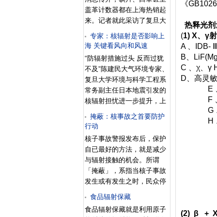
《GB10
射源包括用于诊断和治疗的
定可靠运行，是保证超临界
盖革计数器都在上海热销起
高能X线,镭和其他天然放射
流体新型动力系统工业可实
来。记者就此采访了复旦大
热释光剂
性物质(如氡),核反应堆,回旋
现的关键设备，也是下一代
学放射医学研究所的吴锦海
(
1) X、
加速器,直线加速器,可变梯
专家：核辐射是否影响上
核能系统设计中大量采用并
副教授，吴锦海针对以上现
海 关键看风向和风速
A 、IDB
度同步加速器,用于治疗癌肿
正在攻关的核心换热设备。
象一一做了解读。另据上海
B、LiF(M
的密封的钴和铯以及大量用
“防辐射措施过头 反而过犹
核动力院核反应堆热工水力
市第六人民医院核医学科主
C 、χ、γ 
于医学和工业的人工产生的
不及”陈建民大气环境专家、
技术重点实验室历时五年，
任陆汉魁介绍，从目前接受
D、高灵敏度：
放射性物质. 从反应堆意
复旦大学环境与科学工程系
先后完成微通道紧凑换热器
检查的患者身上监测到的放
E 、重复
外地泄漏大量辐射的事故已
常务副主任日本地震引发的
的总体结构与工艺论证、
射物质量来看，并无特异性
F 、探测阈
有数次,例如,最广为人知的
核辐射担忧进一步提升，上
增高。口罩暂时还没必要戴
G 、线性
1979年发生于宾夕法尼亚州
海会否受到影响？陈建民教
口罩昨天下午，早报记者在
掩蔽：核事故之首要防护
H 、分
三里岛的事故和1986年发生
授表示，目前市民不需要恐
行动
位于万航渡路的雷允上药城
在乌克兰切尔诺贝利事故.后
慌，各类防辐射的措施太过
看到，短短5分钟时间，就
核子事故警报发布后，保护
者导致30多人死亡和很多放
了，反而过犹不及，现在国
有10多位顾客前来购买口
自已最好的方法，就是减少
射损伤；大部分东欧及部分
家的相关部门以及高校中的
罩。专家分析：由于辐射是
与辐射接触的机会。所谓
西欧地区,亚洲
仪器和监测手段都已经全部
通过粉尘进入人体或附着在
「掩蔽」，系指当核子事故
启用，截至目前还没有发现
体表的，口罩可以阻隔放射
发生或有发生之时，民众停
有放射性污染物在我国出
性粉尘进入人体。因此，可
留在室内，并立即关闭门窗
现。目前的风向和风速主要
食品辐射保藏
以准备几个口罩。不过，在
及通风系统，以降低吸入放
还是按照大气环流的规律，
食品辐射保藏就是利用原子
有关部门发布关于核辐射威
射性核种及辐射曝露可能性
(2) β 