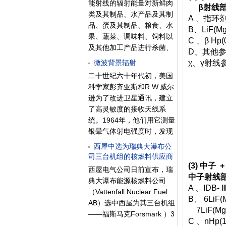
即日本的核电站的风向先经
能射线的辐射能量对新鲜肉
胁的进一步信息前，暂时没
之措施。所以当居住在核能
β射线
过太平洋，到达美国的夏威
类及其制品、水产品及其制
必要戴口罩。 碘片碘酒碘酒
电厂附近区域的民众听到核
A 、指环
夷、加拿大，再到达美洲大
品、蛋及其制品、粮食、水
防辐射无稽之谈由于从媒体
子事故警报或巡回车广播
B、LiF(M
陆、欧洲大陆再到欧亚大
果、蔬菜、调味料、饲料以
渠道得
时，请采取下列掩蔽行动。
C 、β Hp(
陆、再到中国。根据风向和
及其他加工产品进行杀菌、
▲ 如果您正在室内，请不要
D、其他
风力，一般七天到十天左右
杀虫、抑制发芽、延迟后熟
外出，并： (1)关紧门、
微波背景辐射
χ、γ射线
到达上海，不过现在需要密
等处理。最大限度的减少食
窗，减少室外空气流到室
二十世纪六十年代初，美国
切关注的是，风向如果向反
品的损失，使它在一定期限
内。 (2)打开电视或收音机
科学家彭齐亚斯和R.W.威尔
方向吹，根据风速、风力和
内不发芽、不腐败变质，不
了解最新的状况。 (3)电话
逊为了改进卫星通讯，建立
风向，到达上海预计三天左
发生食品的品质和风味变
挂好，以便随时接听紧急通
了高灵敏度的接收天线系
右。不过到达上海的距离比
化，由此可以增加食品的供
知。
统。1964年，他们用它测量
较远，辐射剂量不多，有的
应量，延长食品的保藏期。
银晕气体射电强度时，发现
辐射保藏技术是一门新的技
总有消除不掉的背景噪声，
西屋中选为瑞典大瀑布公
术，比现有保藏技术有其优
他们认为，这些来自宇宙的
司三台机组的核燃料供应商
越性的一面。是继传统的物
的波长为7.35厘米的微波噪
(3) 中子
理、化学保藏之后又一发展
西屋电气公司日前宣布，瑞
声相当于3.5K的热辐射。
中子射线
较快的食品保藏新技术和新
典大瀑布能源核燃料公司
1965年他们又将其修正为
A 、IDB
方法。一、辐射保藏的优越
（Vattenfall Nuclear Fuel
3K，并将这一发现公布，为
B、 6LiF(
性（意义、特点） （1）食
AB）选中西屋为其三台机组
此获得了1978年的诺贝尔物
7LiF(Mg
品在受辐射过程中温度升高
——福斯马克Forsmark ）3
理学奖。 微波背景辐射
C 、nHp(
甚微。因此，被辐射适当处
号机组、瑞哈斯