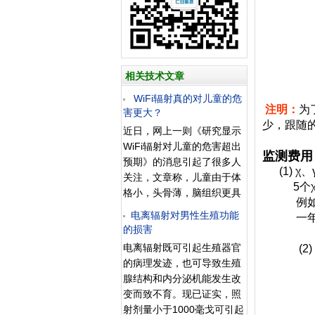
相关技术文章
WiFi辐射真的对儿童的危
注明：
为
害更大？
少，跟随
近日，网上一则《研究显示
WiFi辐射对儿童的危害超出
监测费用
预期》的消息引起了很多人
(1) χ
关注，文章称，儿童由于体
5个χ、γ
格小，头骨薄，脑组织更具
例如：有
吸收力，所以更容易遭到辐
电离辐射对男性生殖功能
一年监测服
射伤害。记者昨日采访南京
的损害
的儿科和妇保专家，均表
电离辐射既可引起生殖器官
(2) 中
示，目前尚没有WiFi辐射和
的病理发迹，也可导致生殖
5中子、χ
儿童以及婴幼儿肿瘤发病相
腺结构和内分泌机能发生改
例如：有
关性的结论性研究。该消息
变而致不育。现已证实，照
一年监测服
称《Microscopy and
射剂量小于1000毫戈可引起