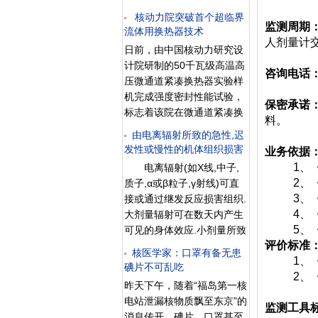
Ultrastructure》期刊发布了
生育力减退；2000—3000
一篇题为《为什么儿童比成
核动力院突破首个超临界
毫戈可引起12—13个月暂性
监测周期
流体用换热器技术
人吸收更多的微波辐射：后
不育；4000—5000毫戈则
人剂量计
果》的文章。文章指出，儿
日前，由中国核动力研究设
引起18～24个月暂性不育；
童不仅比成年人更容易吸收
计院研制的50千瓦级高温高
大于5000毫戈则将导致永久
咨询电话
某些特定辐射的量，而且人
压微通道紧凑换热器实验样
性不育。
们目前设定的辐射量限值过
机完成强度密封性能试验，
保密承诺
低。福布斯记者Robert J.
标志着该院在微通道紧凑换
料。
Szczerba写道：“根据该论
热器研制方面取得零的突
由电离辐射所致的急性,迟
文的内容，儿童和胎儿之所
破，成为国内首个自主掌握
发性或慢性的机体组织损害
业务依据
以会吸收更多的微波辐射，
的超临界流体用、大功率高
1、《中
电离辐射(如X线,中子,
则是因为他们的体格相对较
效微通道紧凑换热器设计制
2、《放
质子,α或β粒子,γ射线)可直
小，头骨也更薄，而脑组织
造整套技术的研究机构。该
3、《放
接或通过继发反应损害组织.
却更具吸收力。”&nb
设备有望替代当前压水堆的
4、《建
大剂量辐射可在数天内产生
蒸汽发生器，发展潜力巨
5、《放
可见的身体效应.小剂量所致
大。 与传统管壳式换热
评价标准
的DNA变化可使被照射者产
器或板式换热器相比，高温
核医学家：口罩有备无患
1、《GB
生慢性疾病,使他们的后代发
碘片不可乱吃
高压微通道紧凑换热器的单
2、《GB
生遗传学缺陷.损伤程度与细
位体积换热面积可提高5～
昨天下午，随着“福岛第一核
胞的愈合或死亡之间的关系
10倍，可在超过30兆帕、
电站泄漏核物质飘至东京”的
监测工具
十分复杂. 有害的电离辐
650摄氏度的严苛环境下稳
消息传开，碘片、口罩甚至