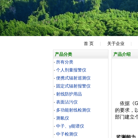
首 页
|
关于企业
|
产品分类
产品介绍
所有分类
个人剂量报警仪
便携式辐射巡测仪
固定式辐射报警仪
射线防护用品
表面沾污仪
依据《GB
多功能射线检测仪
的要求，
部门建立
测氡仪
中子、γ能谱仪
中子检测仪
监测能力