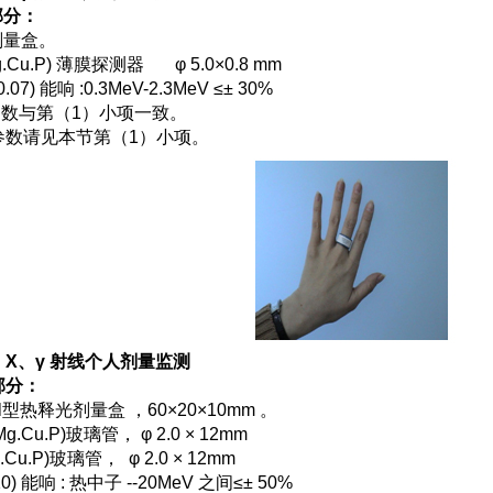
部分：
剂量盒。
g.Cu.P) 薄膜探测器 φ 5.0×0.8 mm
0.07) 能响 :0.3MeV-2.3MeV ≤± 30%
参数与第（1）小项一致。
参数请见本节第（1）小项。
 + X、γ 射线个人剂量监测
部分：
- Ⅲ型热释光剂量盒 ，60×20×10mm 。
Mg.Cu.P)玻璃管， φ 2.0 × 12mm
.Cu.P)玻璃管， φ 2.0 × 12mm
10) 能响 : 热中子 --20MeV 之间≤± 50%