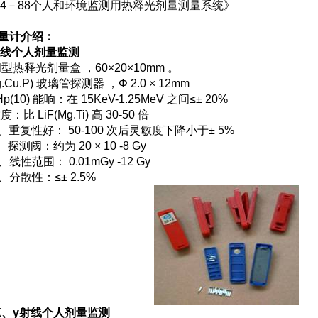
264－88个人和环境监测用热释光剂量测量系统》
量计介绍：
γ射线个人剂量监测
- Ⅲ型热释光剂量盒 ，60×20×10mm 。
g.Cu.P) 玻璃管探测器 ，Φ 2.0 × 12mm
Hp(10) 能响：在 15KeV-1.25MeV 之间≤± 20%
比 LiF(Mg.Ti) 高 30-50 倍
性好： 50-100 次后灵敏度下降小于± 5%
：约为 20 × 10 -8 Gy
范围： 0.01mGy -12 Gy
散性：≤± 2.5%
+ X、γ射线个人剂量监测