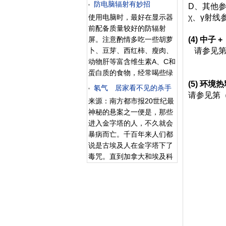
防电脑辐射有妙招
的最重要特征是具有黑体辐
D、其他
理后的食品在感官性状如
（Ringhals） 3、4号机组供
射谱，在0.3-75厘米波段，
使用电脑时，最好在显示器
χ、γ射线
色、香味和质地等方面与新
应燃料，并提供相关设计服
可以在地面上直接测到；在
前配备质量较好的防辐射
鲜食品差别很小，特别适合
务。合同内容包括由西屋在
大于100厘米的射电波段，
屏。注意酌情多吃一些胡萝
(4) 中子
于一些不耐热的食品和药
四年间（2016年至2019
银河系本身的超高频辐射掩
卜、豆芽、西红柿、瘦肉、
请参见第
品。（2）射线穿透力强。
年）每年为这三台机组供应
盖了来自河外空间的辐射，
动物肝等富含维生素A、C和
在不拆包
燃料。根据合同，西屋将在
因而不能直接测量；在小于
蛋白质的食物，经常喝些绿
大瀑布能源核燃料公司位于
0.3厘米波段，由于地球大气
茶等等。 对于生活紧张而忙
(5) 环
瑞典维斯特罗斯市
氡气 居家看不见的杀手
辐射的干扰，要使用气球、
碌的人群来说，抵御电脑辐
请参见第
（Vasteras）的工厂生产燃
来源：南方都市报20世纪最
火箭或卫星等空间探测手段
射最简单的办法就是在每天
料。自1973年以来，西屋一
神秘的悬案之一便是，那些
才能测量。 从0.054厘
上午喝2至3杯的绿茶，吃一
直是福斯马克和瑞哈斯核电
进入金字塔的人，不久就会
米直到数十厘米波段的测量
个橘子。茶叶中含有丰富的
站的主要燃料供应商之一，
暴病而亡。千百年来人们都
表明
维生素Ａ原，它被人体吸收
交付了近12000件燃料组
说是古埃及人在金字塔下了
后，能迅速转化为维生素
件。西屋公司北欧区副总裁
毒咒。直到加拿大和埃及科
Ａ。维生素Ａ不但能合成视
兼总经理约翰•哈伦（Johan
研人员在金字塔发现了氡
紫红质，还能使眼睛在暗光
Hallen）评价道：“这份合同
气，才使金字塔之迷大白于
下看东西更清楚，因此，绿
表明大瀑布能源核燃料公司
天下。那么，氡——真的那
茶不但能消除电脑辐射的危
继续信任西屋为其高质量的
么可怕吗？ 【案例】
害，还能保护和提高视力。
供应商。”“核燃料组
购房二年不入住只是因
如果不习惯喝绿茶，菊花茶
为氡 去年7月，单