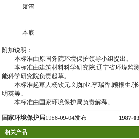
质的活度A除以该物质的质量m而
C=A/m (C
2
)
C.6 照射量（exposure），符号
x=dQ/dm
(C
3
其中dQ是光子在质量为dm的空
子（正电子和负电子）完全被空气
的任一种符号的离子总电荷的绝对
C.7 照射量率（exposure rate）
商。沿用的专用单位是伦琴除以时
（
μ
R/h）
x=dx/dt (C
4
)