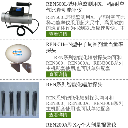
其中dx是时间间隔dt内照射量
C.8 探测下限（low limit of det
数）的最小数值。
C.9 能量响应（energy respon
辐射能量的关系。
C.10 不确定度（uncertainty
般表示为平均值的百分数。
C.11 贝可（勒尔）（Becquere
活度单位名称。
它等于1/s（s—
C.12 居里（Curie),符号Ci：
的专用单位。它等于3.7×10
10
l/s