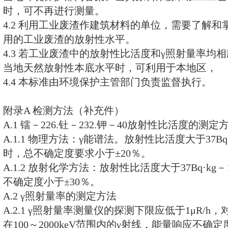
料中镭－226.钍－232.钾－40的放
2.2 对于建筑水坝、跑道、公路
业废渣，经过环境影响评价认可后
准可以适当放宽。
3 建筑材料用工业废渣放射性的检
3.1 建筑材料用工业废渣的
γ
照射量
（包括宇宙射线致电离成分）不必
量，即可应用于建筑材料。
3.2 以磷石膏.石煤渣等含镭－22
料的主要原料且其
γ
照射量率大于1
致电离成分），必须进行放射性比
4 标准实施