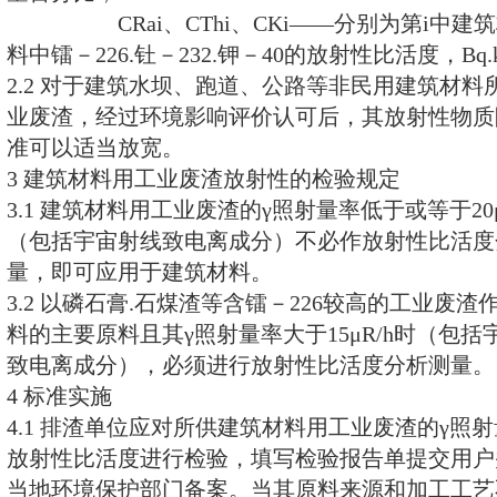
式中：f
s--
被检验的某一种工
的重量百分比；
C
Ra
--分别为被检验的工
232.钾－40的放射性比活度，B
q
·K
n--建筑材料中除被检验的
其他建材原料的种类数；
f
i
--第i中建筑材料原
量百分比；
C
Rai
、C
Thi
、C
Ki
——