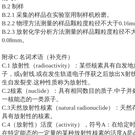
A.1 镭－226.钍－232.钾－40
A.1.1 物理方法：
γ
能谱法。放射性比活
时，总不确定度要求小于
±
20％。
A.1.2 放射化学方法：放射性比活度大
不确定度小于
±
30％。
A.2
γ
照射量率的测定方法
A.2.1
γ
照射量率测量仪的探测下限
在100～2000keV范围内的
γ
射线，
于
±
15％。
A.2.2被测工业废渣的堆场，要求平
质量厚度大于150g/cm
2
此，探测器