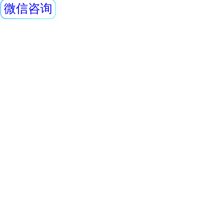
器，主要用来监测
查看详情
所中个人的X、γ以
REN-GM-L型G
具有响应快，测量
显示工作场所的剂
量，更换电池时，
REN系列智能化辐
永久保存。可选配Ren
REN300、REN300
主机配套使用,也可
RenRiArea辐射
查看详情
具有RS485/RS2
铅屏风、铅衣架、
头均可单独外接报
情况下就地给出声光
牌、分源防护屏、
线类型：X、γ射线
护套、报警灯
单联移动式防护屏风
探
H×W：1800×900 
上部铅有机玻璃的高
240×240 (mm)
查看详情
0.5mmPb， 下部