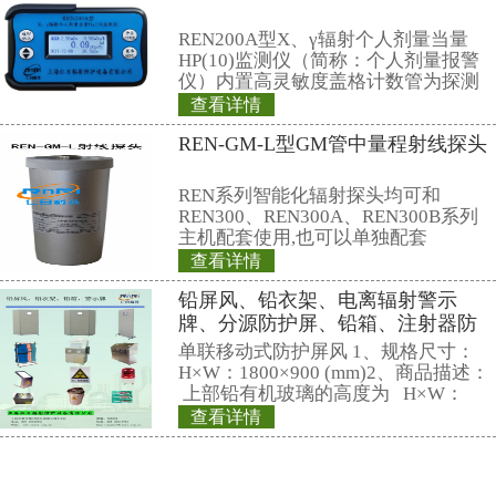
1Ci=3.7×10
10
C.13 伦琴（rontgen),符号R:
量的专用单位，它等于2.58×10
-4
c
1R（伦）=10
3
mR（毫伦）=
附录D 取样与制样建筑材料用工业
（补充件）
一.废渣名称：
二.取样时间：
三.取样地点或来源：
四.测量日期：