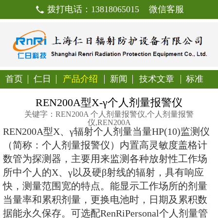
拨打电话：13818065015
首页
仁日
产品介绍
新闻
技
REN200A型X-γ个人剂
关键字：REN200A 个人剂量报警仪
仪,REN200A
REN200A型X、γ辐射个人剂量当量H
（简称：个人剂量报警仪）内置高