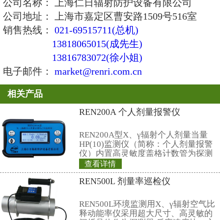
6、相对固有误差: ≤±15%
7、灵敏度：80 CPM /μSv/h (对于Co
8、过载特性：在100倍满量程辐
低于满量程；在4000倍满量程辐
（阈值不高于50μSv/h）。
9、报警阈值：
a、剂量率： 0.5、1.0、2.5、5.0
50、100、200 μSv/h可选 或自行
b、累积剂量：0.5、1.0、2.5、5.
50、100、200 mSv可选 或自行设
10、数据存储：能存储10年以上