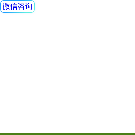
点，能实时给出x射
报警仪
射线的辐射剂量率
本报警仪由REN30
作、应急快速响应
仪和REN-3He-N中
NaI30伽玛探头组
是采用特殊设计的
查看详情
有灵敏度高、操作
REN-NaI30-Im
数据存储和超阈值
时给出x射线、γ射
射剂量率。考虑到
REN系列智能化辐
速响应的需要，主
REN300、REN300
主机配套使用,也可
RenRiArea辐射
查看详情
具有RS485/RS2
头均可单独外接报
情况下就地给出声