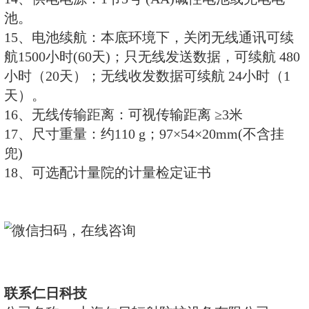
件。
二、技术规格：
1、探测射线：γ、X (对硬β射线也
2、探测器：能量补偿GM管(盖格计
3、测量范围
a、剂量当量率: 0.1μSv/h～2
b、总累积剂量: 0.01μSv～9999m
4、能量响应：48 keV～ 3 MeV
5、能量范围：25keV～ 10 MeV