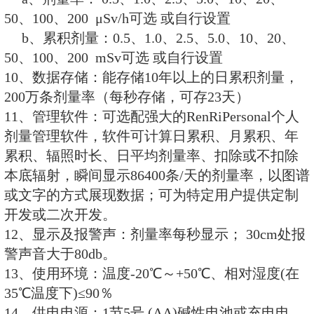
1、监测 X、γ(对硬β射线也有响应)
2、仪器灵敏度高，对环境本底亦
3、中、英文双语操作界面，液晶
4、剂量率和总累积剂量同时测量
5、可存储10年日累积剂量和200
6、可续航1500小时，具有无线传
无线收、发数据。
7、具有累积剂量、剂量率、溢出
池欠压等报警功能
8、声/光/震动/辐射音四种报警方
9、可选配强大的RenRiPersona