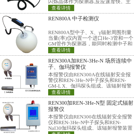
200万条剂量率（每秒存储，可存2
11、管理软件：可选配强大的RenRiPe
剂量管理软件，软件可计算日累积
累积、辐照时长、日平均剂量率、
本底辐射，瞬间显示86400条/天
或文字的方式展现数据；可为特定
开发或二次开发。
12、显示及报警声：剂量率每秒显示
警声音大于80db。
13、使用环境：温度-20℃～+50℃
35℃温度下)≤90％
14、供电电源：1节5号 (AA)碱