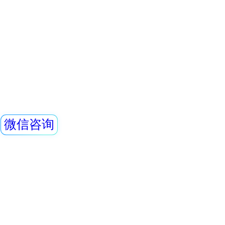
0.5mmPb， 下部
REN300B型在线
0.5mmpb4、外饰
REN300B在线辐
新型的x-γ辐射连
采用特殊设计的前
灵敏度高、操作方
查看详情
阈值报警等特点，能
REN500L型环境
剂量率；仪器内置
能，能存储10年的
气比释动能率仪
供强大的RenLoca
REN500L环境监测
软件。考虑
释动能率仪采用超
闪烁晶体作为探测器
机内置探测器使得
查看详情
范围。仪器满足《环
REN500型便携式
率测定规范》中低