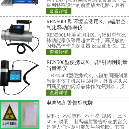
（修订） 磷肥及其复合肥中镭-226限
88 的修订）
（制订） 食物中镅-241 限量
（放射性疾病诊断标准部分，46项
一．国家生业卫生标准，共33项
GBZ 95-2002 放射性老年性白内
GBZ 96-2002 内映射放射病诊断标
GBZ 97-2002 放射性肿瘤诊断标准
GBZ 98-2002 放射事恋人员健康标
GBZ 99-2002 外映射亚急性放射