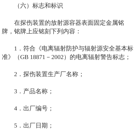
（二）安全锁
探伤装置必须设置安全锁，并
匙。
1．源辫返回到源容器后，该锁
2．安全锁锁死时，源辫应不能
打开后，源辫方能移离源容器；