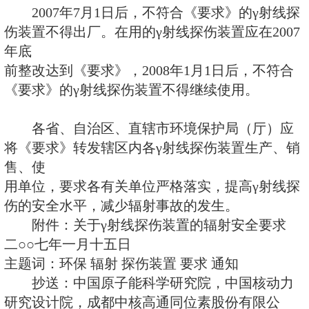
各级环保部门应加强对生产、销
线探伤装置单位的监管，严格辐射
审批，
加大对使用γ射线探伤装置单位的
2007年年底前完成辖区内生产、销
探伤
装置单位的辐射安全许可证换发工
《要求》的单位不得换发许可证。
2007年7月1日后，不符合《要