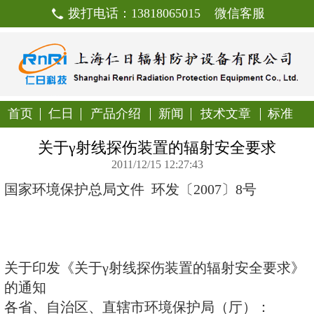
拨打电话：13818065015
首页
仁日
产品介绍
新闻
技
关于γ射线探伤装置的辐射
2011/12/15 12:27:43
国家环境保护总局文件 环发〔200