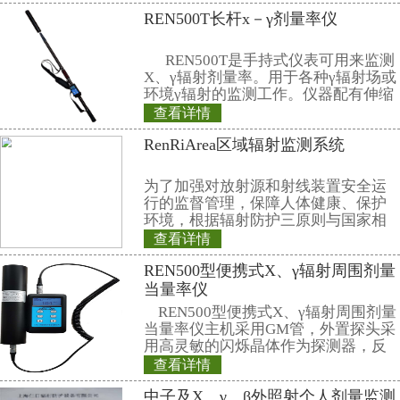
电知识，还为当地的科技教育事业
后续，国核示范将加强与国内一流
在公众沟通领域寻求更多合作空间
相关产品
REN300+REN-3
子、伽玛报警仪
本报警仪由REN30
仪和REN-3He-N中
NaI30伽玛探头组
是采用特殊设计的
查看详情
有灵敏度高、操作
REN500T长杆x－
数据存储和超阈值
时给出x射线、γ射