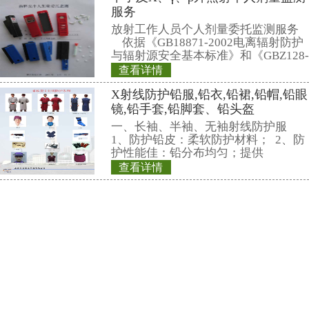
射剂量率。考虑到
REN500T是手
速响应的需要，主
X、γ辐射剂量率。
环境γ辐射的监测工
长杆，可用于测量
查看详情
较强放射性存在的
RenRiArea区域
提供有效保护。此
RenRiRate辐射
为了加强对放射源
行的监督管理，保
环境，根据辐射防
关标准的要求，考
查看详情
射线装置和放射源
REN500型便携式
能引发的放射性危
套在线xγ射线监测
当量率仪
xγ射线监测报警系
REN500型便携式