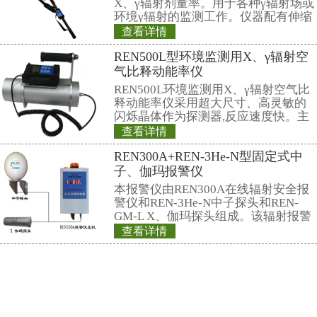
仪）内置高灵敏度
器，主要用来监测
查看详情
所中个人的X、γ以
REN-3He-N型
具有响应快，测量
显示工作场所的剂
探头
量，更换电池时，
REN系列智能化
REN300、REN300
主机配套使用,也可
RenRiArea辐射
查看详情
具有RS485/RS2
REN500E型X、
头均可单独外接报
情
持式）
REN500E型X、
内置高灵敏度盖格
测量χ、γ和硬β辐
量率仪。作为辐射
查看详情