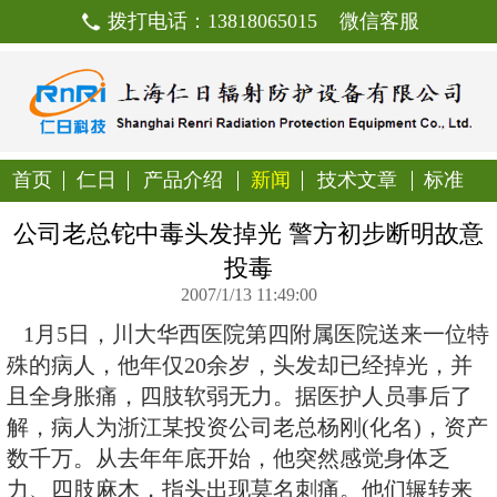
拨打电话：13818065015
首页
仁日
产品介绍
新闻
技
公司老总铊中毒头发掉光 警方
投毒
2007/1/13 11:49:00
1月5日，川大华西医院第四附属