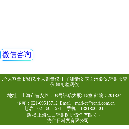
该仪器除能测高能、
子、伽玛报警仪
能对低能X射线进行
本报警仪由REN30
良好的能量响应特
警仪和REN-3He-N
GM-L X、伽玛探
装置是采用特殊设
查看详情
路，具有灵敏度高
显示、数据存储和
点，能实时给出x射
射线的辐射剂量率
作、应急快速响应