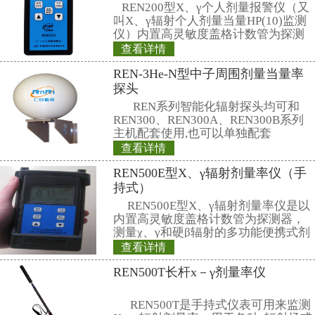
建(化名)。据该院医生介绍，病人今
湖南电子器件厂负责人，身价上千
中铊元素超过正常值数百倍，为明
毒。据了解，当地警方已经初步断
投毒，犯罪嫌疑人已被锁定。
来源：sina.com
相关产品
REN200型X-γ个
REN200型X、γ
叫X、γ辐射个人剂量当