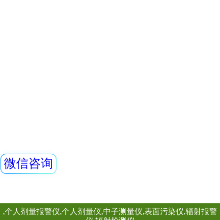
仪器适用于环保、
REN500H辐射防
矿、土木工程、
量(率)仪是监测各
场所的辐射剂量率
足《环境地表γ辐射
查看详情
中高剂量部分的要
REN200B型X-γ
高能γ射线外，还能
准确的测量，具有
性。此外通过配套的Re
REN200B型X、γ
量管理软件可将存
HP(10)监测仪（
仪）内置高量程盖
器，主要用来监测
查看详情
所的X、γ以及硬β
宽的测量范围。能
量当量率和累积剂
日期及累积数据能
RenRiPersonal个人