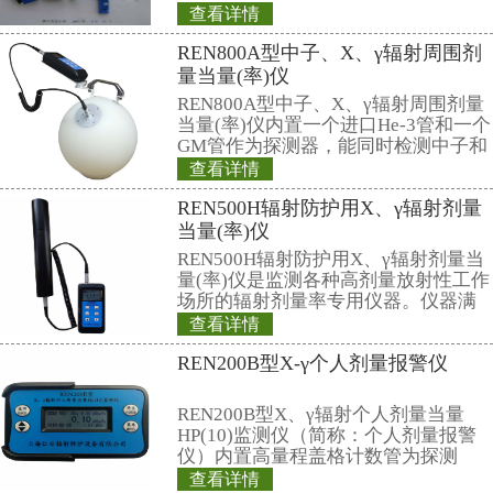
REN500E型X、
持式）
REN500E型X、
内置高灵敏度盖格
测量χ、γ和硬β辐
量率仪。作为辐射
查看详情
作场所的剂量当量
铅屏风、铅衣架、
动连续测量和记录16
数据，更换电池时
牌、分源防护屏、
测数据能永久
护套、报警灯
单联移动式防护屏风
H×W：1800×900 
上部铅有机玻璃的高
240×240 (mm)
查看详情
0.5mmPb， 下部
中子及X、γ、β外
0.5mmpb4、外饰