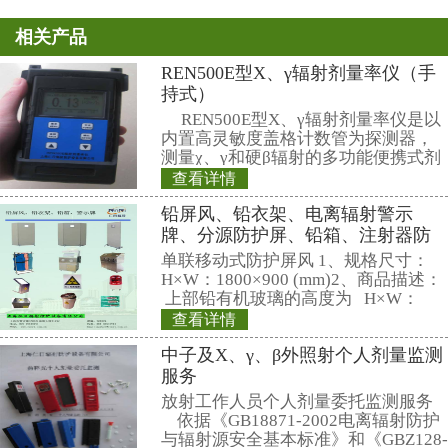
立即死亡或重度损伤。还会引发癌
胎等。
放射性对人体的危害:大剂量的照
对人体和动物存在着某种损害作用。如
照射下，受照射的人有5%死亡；若照射
则人100%死亡。照射剂量在150r
为零，但并非无损害作用，住往需经
一些症状才会表现出来。放射性也
质，主要在于引起基因突变和染色
代甚至几代受害.
相关产品